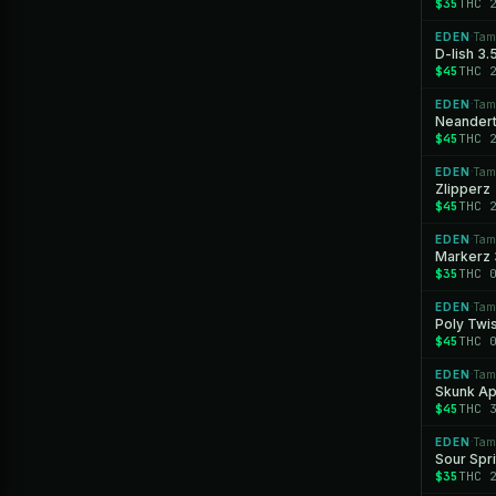
$35
THC 
EDEN
Tam
·
D-lish 3
$45
THC 
EDEN
Tam
·
Neandert
$45
THC 
EDEN
Tam
·
Zlipperz
$45
THC 
EDEN
Tam
·
Markerz 
$35
THC 
EDEN
Tam
·
Poly Twi
$45
THC 
EDEN
Tam
·
Skunk Ap
$45
THC 
EDEN
Tam
·
Sour Spri
$35
THC 