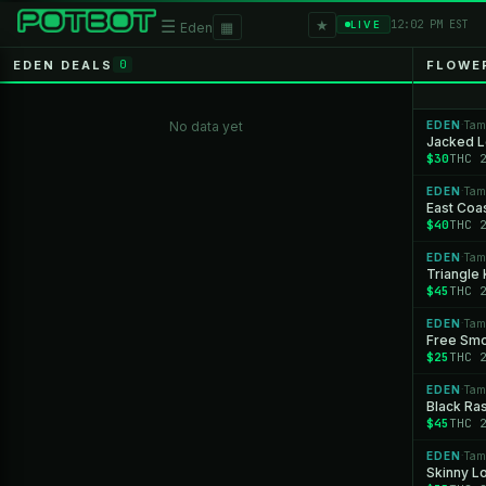
★
☰
▦
12:02 PM EST
LIVE
Eden
EDEN DEALS
FLOWE
0
No data yet
EDEN
Tam
·
Jacked 
$30
THC 
EDEN
Tam
·
East Coa
$40
THC 
EDEN
Tam
·
Triangle
$45
THC 
EDEN
Tam
·
Free Sm
$25
THC 
EDEN
Tam
·
Black Ra
$45
THC 
EDEN
Tam
·
Skinny L